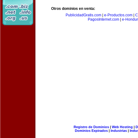
Otros dominios en venta:
PublicidadGratis.com
|
e-Productos.com
|
C
PagosInternet.com
|
e-Hondur
Registro de Dominios
|
Web Hosting
|
D
Dominios Expirados
|
Industrias
|
Indu