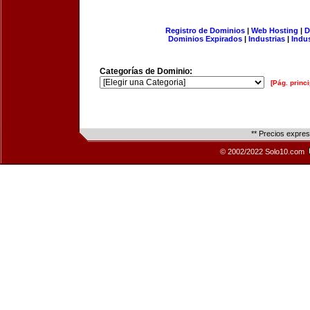
Registro de Dominios
|
Web Hosting
|
D
Dominios Expirados
|
Industrias
|
Indu
Categorías de Dominio:
[Pág. princi
** Precios expre
© 2002/2022 Solo10.com