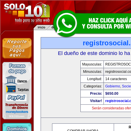
registrosocia
El dueño de este dominio lo ha
Mayusculas:
REGISTROSOC
Minusculas:
registrosocial.c
Longitud:
14 caracteres
Categorias:
Gobierno
,
Soci
Precio:
$650.00
Visitar!
registrosocial
Serán consideradas ofer
R