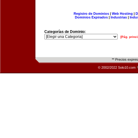
Registro de Dominios
|
Web Hosting
|
D
Dominios Expirados
|
Industrias
|
Indu
Categorías de Dominio:
[Pág. princi
** Precios expre
© 2002/2022 Solo10.com