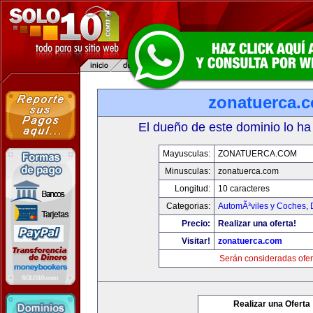
zonatuerca.
El dueño de este dominio lo ha
Mayusculas:
ZONATUERCA.COM
Minusculas:
zonatuerca.com
Longitud:
10 caracteres
Categorias:
AutomÃ³viles y Coches
,
Precio:
Realizar una oferta!
Visitar!
zonatuerca.com
Serán consideradas ofer
Realizar una Oferta