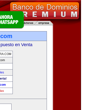
.com
 puesto en Venta
RA.COM
.com
les
erta!
.com
tas