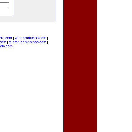
era.com
|
zonaproductos.com
|
.com
|
telefoniaempresas.com
|
aria.com
|