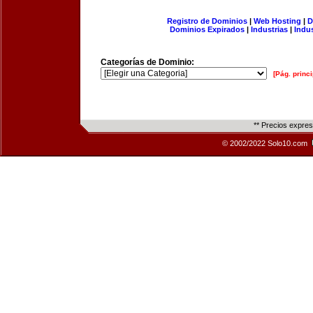
Registro de Dominios
|
Web Hosting
|
D
Dominios Expirados
|
Industrias
|
Indu
Categorías de Dominio:
[Pág. princi
** Precios expre
© 2002/2022 Solo10.com