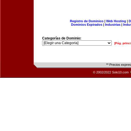
Registro de Dominios
|
Web Hosting
|
D
Dominios Expirados
|
Industrias
|
Indu
Categorías de Dominio:
[Pág. princi
** Precios expre
© 2002/2022 Solo10.com