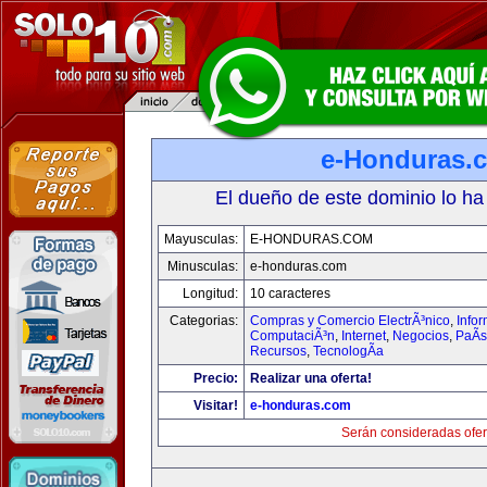
e-Honduras.
El dueño de este dominio lo ha
Mayusculas:
E-HONDURAS.COM
Minusculas:
e-honduras.com
Longitud:
10 caracteres
Categorias:
Compras y Comercio ElectrÃ³nico
,
Infor
ComputaciÃ³n
,
Internet
,
Negocios
,
PaÃ­
Recursos
,
TecnologÃ­a
Precio:
Realizar una oferta!
Visitar!
e-honduras.com
Serán consideradas ofer