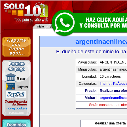
argentinaenlin
El dueño de este dominio lo ha
Mayusculas:
ARGENTINAENL
Minusculas:
argentinaenlinea
Longitud:
16 caracteres
Categorias:
Internet
,
PaÃ­ses 
Precio:
Realizar una ofer
Visitar!
argentinaenline
Serán consideradas ofer
Realizar una Oferta