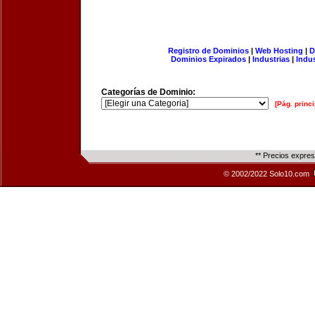
Registro de Dominios
|
Web Hosting
|
D
Dominios Expirados
|
Industrias
|
Indu
Categorías de Dominio:
[Pág. princi
** Precios expre
© 2002/2022 Solo10.com