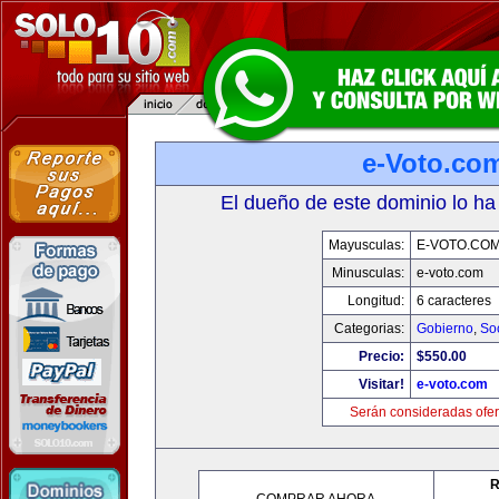
e-Voto.co
El dueño de este dominio lo ha
Mayusculas:
E-VOTO.CO
Minusculas:
e-voto.com
Longitud:
6 caracteres
Categorias:
Gobierno
,
So
Precio:
$550.00
Visitar!
e-voto.com
Serán consideradas ofer
R