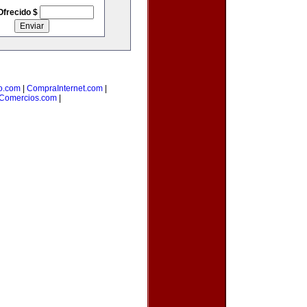
Ofrecido $
o.com
|
CompraInternet.com
|
Comercios.com
|