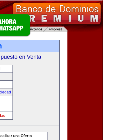
m
 puesto en Venta
M
ciedad
tas
ealizar una Oferta