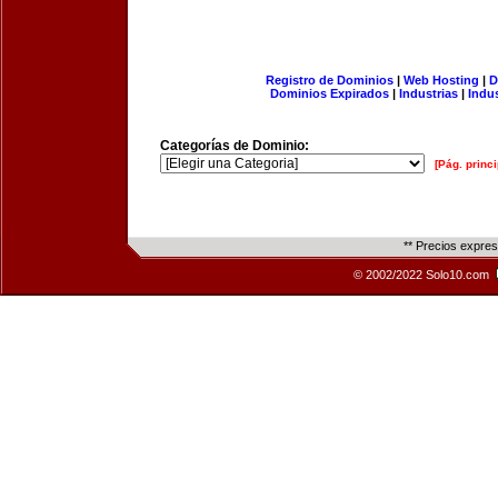
Registro de Dominios
|
Web Hosting
|
D
Dominios Expirados
|
Industrias
|
Indu
Categorías de Dominio:
[Pág. princi
** Precios expre
© 2002/2022 Solo10.com