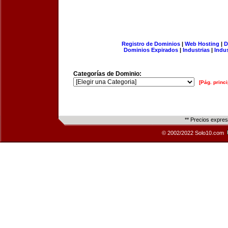
Registro de Dominios
|
Web Hosting
|
D
Dominios Expirados
|
Industrias
|
Indu
Categorías de Dominio:
[Pág. princi
** Precios expre
© 2002/2022 Solo10.com