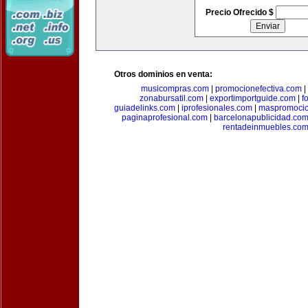
Precio Ofrecido $
Otros dominios en venta:
musicompras.com
|
promocionefectiva.com
|
zonabursatil.com
|
exportimportguide.com
|
f
guiadelinks.com
|
iprofesionales.com
|
maspromoci
paginaprofesional.com
|
barcelonapublicidad.co
rentadeinmuebles.co