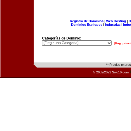
Registro de Dominios
|
Web Hosting
|
D
Dominios Expirados
|
Industrias
|
Indu
Categorías de Dominio:
[Pág. princi
** Precios expre
© 2002/2022 Solo10.com