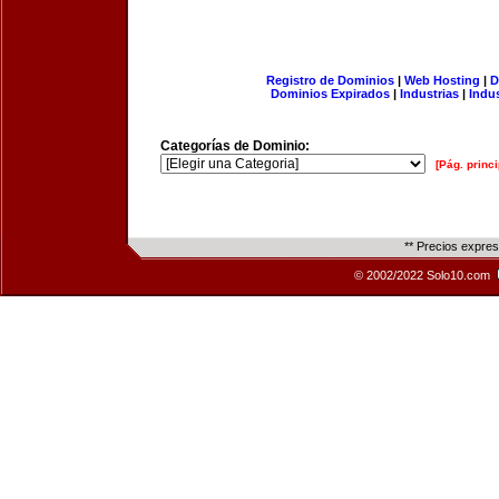
Registro de Dominios
|
Web Hosting
|
D
Dominios Expirados
|
Industrias
|
Indu
Categorías de Dominio:
[Pág. princi
** Precios expre
© 2002/2022 Solo10.com