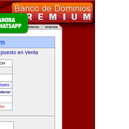
om
 puesto en Venta
COM
udades
oferta!
tas