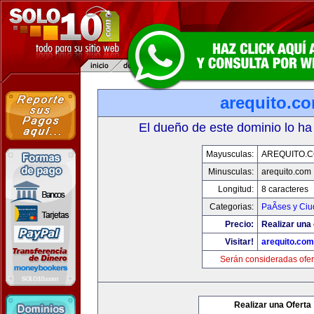
arequito.c
El dueño de este dominio lo ha
Mayusculas:
AREQUITO.
Minusculas:
arequito.com
Longitud:
8 caracteres
Categorias:
PaÃ­ses y Ci
Precio:
Realizar una 
Visitar!
arequito.com
Serán consideradas ofer
Realizar una Oferta