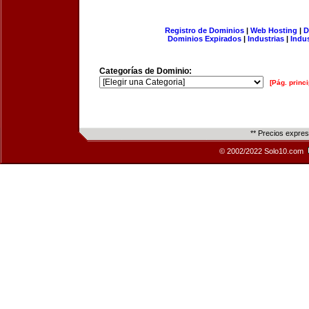
Registro de Dominios
|
Web Hosting
|
D
Dominios Expirados
|
Industrias
|
Indu
Categorías de Dominio:
[Pág. princi
** Precios expre
© 2002/2022 Solo10.com