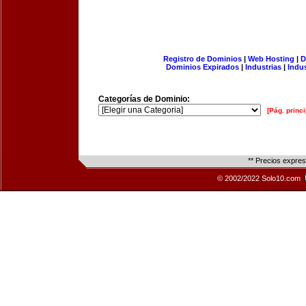
Registro de Dominios
|
Web Hosting
|
D
Dominios Expirados
|
Industrias
|
Indu
Categorías de Dominio:
[Pág. princi
** Precios expre
© 2002/2022 Solo10.com