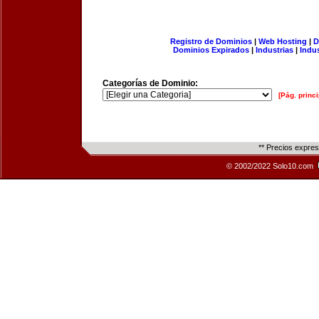
Registro de Dominios
|
Web Hosting
|
D
Dominios Expirados
|
Industrias
|
Indu
Categorías de Dominio:
[Pág. princi
** Precios expre
© 2002/2022 Solo10.com