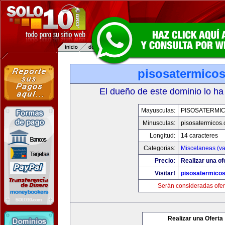
pisosatermico
El dueño de este dominio lo ha
Mayusculas:
PISOSATERMI
Minusculas:
pisosatermicos
Longitud:
14 caracteres
Categorias:
Miscelaneas (va
Precio:
Realizar una of
Visitar!
pisosatermico
Serán consideradas ofer
Realizar una Oferta