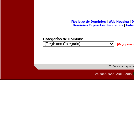
Registro de Dominios
|
Web Hosting
|
D
Dominios Expirados
|
Industrias
|
Indu
Categorías de Dominio:
[Pág. princi
** Precios expre
© 2002/2022 Solo10.com