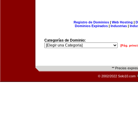
Registro de Dominios
|
Web Hosting
|
D
Dominios Expirados
|
Industrias
|
Indu
Categorías de Dominio:
[Pág. princi
** Precios expre
© 2002/2022 Solo10.com