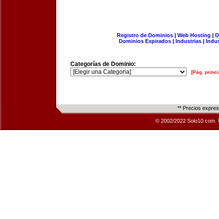
Registro de Dominios
|
Web Hosting
|
D
Dominios Expirados
|
Industrias
|
Indu
Categorías de Dominio:
[Pág. princi
** Precios expre
© 2002/2022 Solo10.com