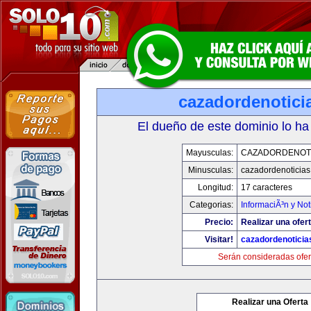
cazadordenotici
El dueño de este dominio lo ha
Mayusculas:
CAZADORDENOTI
Minusculas:
cazadordenoticia
Longitud:
17 caracteres
Categorias:
InformaciÃ³n y Not
Precio:
Realizar una ofert
Visitar!
cazadordenotici
Serán consideradas ofer
Realizar una Oferta