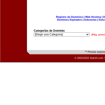
Registro de Dominios
|
Web Hosting
|
D
Dominios Expirados
|
Industrias
|
Indu
Categorías de Dominio:
[Pág. princi
** Precios expre
© 2002/2022 Solo10.com