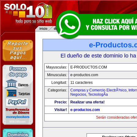
e-Productos.
El dueño de este dominio lo ha
Mayusculas:
E-PRODUCTOS.COM
Minusculas:
e-productos.com
Longitud:
11 caracteres
Categorias:
Compras y Comercio ElectrÃ³nico
,
Info
Negocios
,
TecnologÃ­a
Precio:
Realizar una oferta!
Visitar!
e-productos.com
Serán consideradas ofer