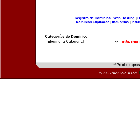
Registro de Dominios
|
Web Hosting
|
D
Dominios Expirados
|
Industrias
|
Indu
Categorías de Dominio:
[Pág. princi
** Precios expre
© 2002/2022 Solo10.com