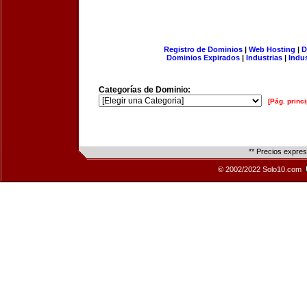
Registro de Dominios
|
Web Hosting
|
D
Dominios Expirados
|
Industrias
|
Indu
Categorías de Dominio:
[Pág. princi
** Precios expre
© 2002/2022 Solo10.com