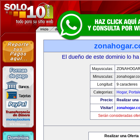
zonahogar.
El dueño de este dominio lo ha
Mayusculas:
ZONAHOGAR
Minusculas:
zonahogar.c
Longitud:
9 caracteres
Categorias:
Hogar
,
Portal
Precio:
Realizar una 
Visitar!
zonahogar.c
Serán consideradas ofer
Realizar una Oferta