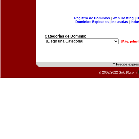
Registro de Dominios
|
Web Hosting
|
D
Dominios Expirados
|
Industrias
|
Indu
Categorías de Dominio:
[Pág. princi
** Precios expre
© 2002/2022 Solo10.com