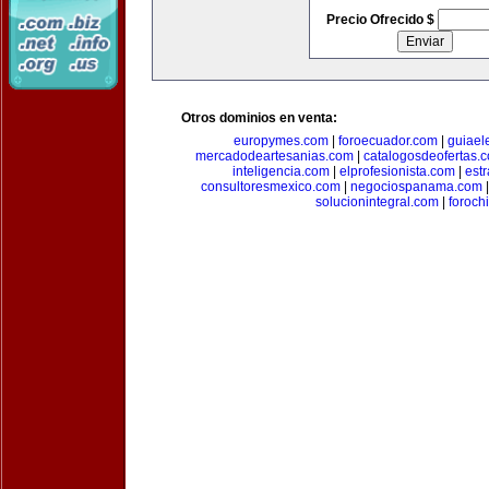
Precio Ofrecido $
Otros dominios en venta:
europymes.com
|
foroecuador.com
|
guiael
mercadodeartesanias.com
|
catalogosdeofertas.
inteligencia.com
|
elprofesionista.com
|
est
consultoresmexico.com
|
negociospanama.com
solucionintegral.com
|
foroch