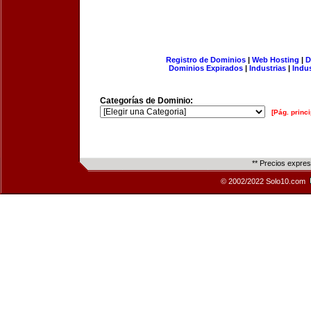
Registro de Dominios
|
Web Hosting
|
D
Dominios Expirados
|
Industrias
|
Indu
Categorías de Dominio:
[Pág. princi
** Precios expre
© 2002/2022 Solo10.com