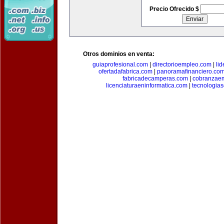
Precio Ofrecido $
Otros dominios en venta:
guiaprofesional.com
|
directorioempleo.com
|
li
ofertadafabrica.com
|
panoramafinanciero.co
fabricadecamperas.com
|
cobranzaem
licenciaturaeninformatica.com
|
tecnologia