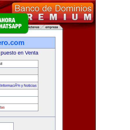
ero.com
 puesto en Venta
OM
,
InformaciÃ³n y Noticias
tas