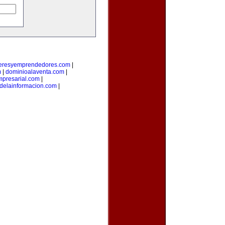
deresyemprendedores.com
|
m
|
dominioalaventa.com
|
presarial.com
|
sdelainformacion.com
|