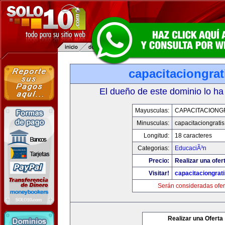
capacitaciongra
El dueño de este dominio lo ha
Mayusculas:
CAPACITACIONG
Minusculas:
capacitaciongrati
Longitud:
18 caracteres
Categorias:
EducaciÃ³n
Precio:
Realizar una ofer
Visitar!
capacitaciongrat
Serán consideradas ofer
Realizar una Oferta