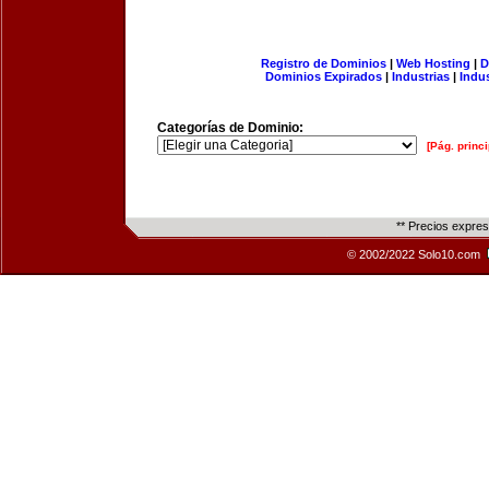
Registro de Dominios
|
Web Hosting
|
D
Dominios Expirados
|
Industrias
|
Indu
Categorías de Dominio:
[Pág. princi
** Precios expre
© 2002/2022 Solo10.com