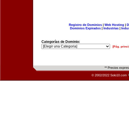
Registro de Dominios
|
Web Hosting
|
D
Dominios Expirados
|
Industrias
|
Indu
Categorías de Dominio:
[Pág. princi
** Precios expre
© 2002/2022 Solo10.com