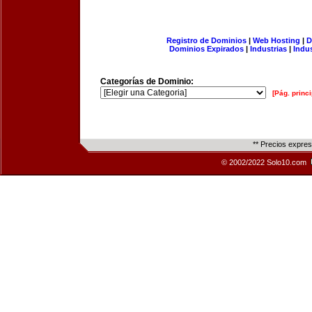
Registro de Dominios
|
Web Hosting
|
D
Dominios Expirados
|
Industrias
|
Indu
Categorías de Dominio:
[Pág. princi
** Precios expre
© 2002/2022 Solo10.com