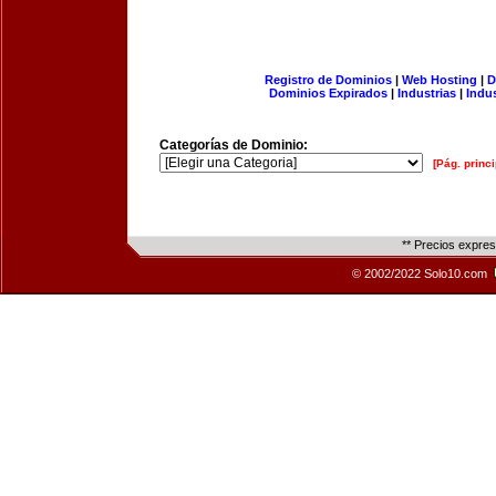
Registro de Dominios
|
Web Hosting
|
D
Dominios Expirados
|
Industrias
|
Indu
Categorías de Dominio:
[Pág. princi
** Precios expre
© 2002/2022 Solo10.com