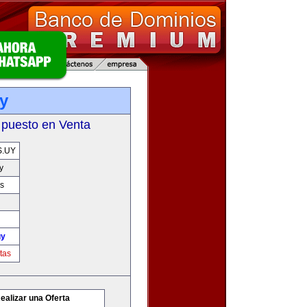
y
 puesto en Venta
.UY
y
s
uy
tas
ealizar una Oferta