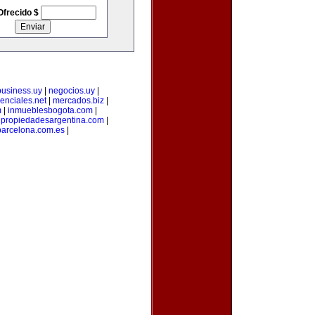
Ofrecido $
business.uy
|
negocios.uy
|
enciales.net
|
mercados.biz
|
m
|
inmueblesbogota.com
|
|
propiedadesargentina.com
|
arcelona.com.es
|