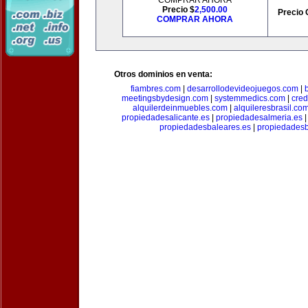
COMPRAR AHORA
Precio $
2,500.00
Precio 
COMPRAR AHORA
Otros dominios en venta:
fiambres.com
|
desarrollodevideojuegos.com
|
meetingsbydesign.com
|
systemmedics.com
|
cred
alquilerdeinmuebles.com
|
alquileresbrasil.co
propiedadesalicante.es
|
propiedadesalmeria.es
propiedadesbaleares.es
|
propiedadesb