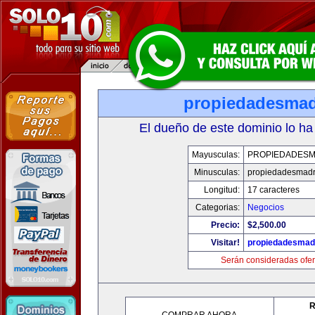
propiedadesmad
El dueño de este dominio lo ha
Mayusculas:
PROPIEDADESM
Minusculas:
propiedadesmadr
Longitud:
17 caracteres
Categorias:
Negocios
Precio:
$2,500.00
Visitar!
propiedadesmadr
Serán consideradas ofer
R