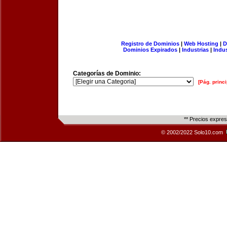
Registro de Dominios
|
Web Hosting
|
D
Dominios Expirados
|
Industrias
|
Indu
Categorías de Dominio:
[Pág. princi
** Precios expre
© 2002/2022 Solo10.com