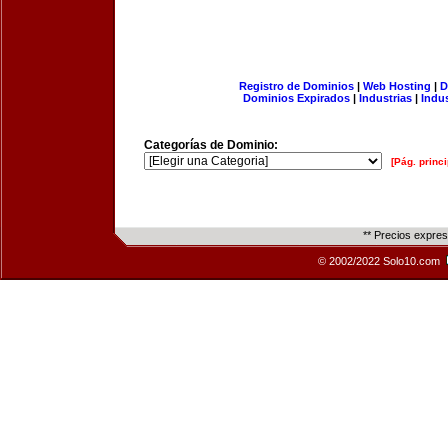
Registro de Dominios
|
Web Hosting
|
D
Dominios Expirados
|
Industrias
|
Indu
Categorías de Dominio:
[Pág. princi
** Precios expre
© 2002/2022 Solo10.com