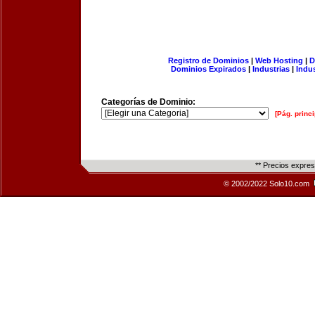
Registro de Dominios
|
Web Hosting
|
D
Dominios Expirados
|
Industrias
|
Indu
Categorías de Dominio:
[Pág. princi
** Precios expre
© 2002/2022 Solo10.com