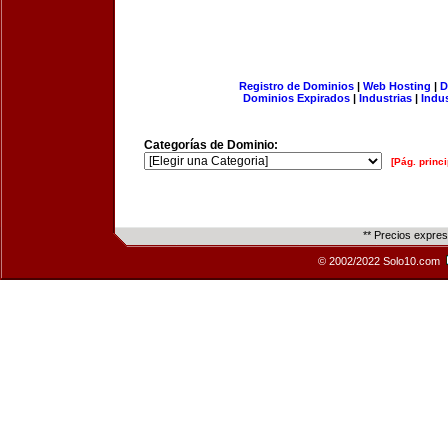
Registro de Dominios
|
Web Hosting
|
D
Dominios Expirados
|
Industrias
|
Indu
Categorías de Dominio:
[Pág. princi
** Precios expre
© 2002/2022 Solo10.com