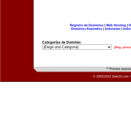
Registro de Dominios
|
Web Hosting
|
D
Dominios Expirados
|
Industrias
|
Indu
Categorías de Dominio:
[Pág. princi
** Precios expre
© 2002/2022 Solo10.com