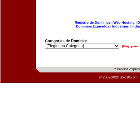
Registro de Dominios
|
Web Hosting
|
D
Dominios Expirados
|
Industrias
|
Indu
Categorías de Dominio:
[Pág. princi
** Precios expre
© 2002/2022 Solo10.com