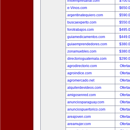
infoempresarial.com
$700.
e-Vinos.com
$650.
argentinatequiero.com
$590.
buscaexperto.com
$550.
forotrabajos.com
$495.
guiamedicamentos.com
$449.
guiaemprendedores.com
$380.
zonamuebles.com
$380.
directorioguatemala.com
$290.
agrodirectorio.com
Oferta
agroindice.com
Oferta
agromercado.net
Oferta
alquilerdevideos.com
Oferta
amigosenred.com
Oferta
anunciosparaguay.com
Oferta
anunciospuertorico.com
Oferta
areajoven.com
Oferta
areamujer.com
Oferta