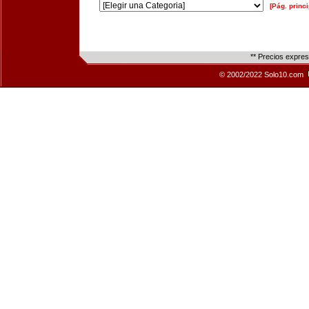
[Pág. princi
** Precios expre
© 2002/2022 Solo10.com