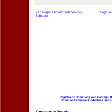
<< Categoria Anterior (Alimentos y
Categoria 
Bebidas)
Registro de Dominios
|
Web Hosting
|
D
Dominios Expirados
|
Industrias
|
Indu
Categorías de Dominio: