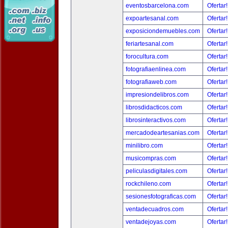
eventosbarcelona.com
Ofertar
expoartesanal.com
Ofertar
exposiciondemuebles.com
Ofertar
feriartesanal.com
Ofertar
forocultura.com
Ofertar
fotografiaenlinea.com
Ofertar
fotografiaweb.com
Ofertar
impresiondelibros.com
Ofertar
librosdidacticos.com
Ofertar
librosinteractivos.com
Ofertar
mercadodeartesanias.com
Ofertar
minilibro.com
Ofertar
musicompras.com
Ofertar
peliculasdigitales.com
Ofertar
rockchileno.com
Ofertar
sesionesfotograficas.com
Ofertar
ventadecuadros.com
Ofertar
ventadejoyas.com
Ofertar