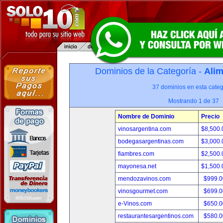
Dominios de la Categoría -
Alim
37 dominios en esta categ
Mostrando 1 de 37
Nombre de Dominio
Precio
vinosargentina.com
$8,500
bodegasargentinas.com
$3,000
fiambres.com
$2,500
mayonesa.net
$1,500
mendozavinos.com
$999.
vinosgourmet.com
$699.
e-Vinos.com
$650.
restaurantesargentinos.com
$580.