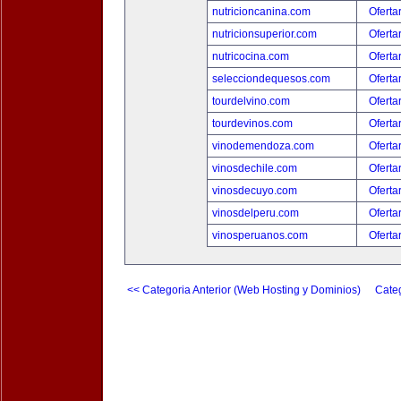
nutricioncanina.com
Oferta
nutricionsuperior.com
Oferta
nutricocina.com
Oferta
selecciondequesos.com
Oferta
tourdelvino.com
Oferta
tourdevinos.com
Oferta
vinodemendoza.com
Oferta
vinosdechile.com
Oferta
vinosdecuyo.com
Oferta
vinosdelperu.com
Oferta
vinosperuanos.com
Oferta
<< Categoria Anterior (Web Hosting y Dominios)
Categ