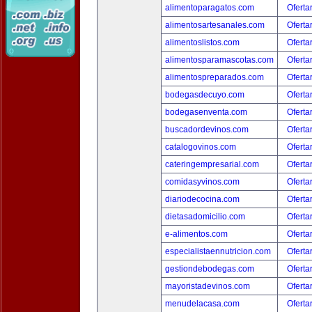
alimentoparagatos.com
Oferta
alimentosartesanales.com
Oferta
alimentoslistos.com
Oferta
alimentosparamascotas.com
Oferta
alimentospreparados.com
Oferta
bodegasdecuyo.com
Oferta
bodegasenventa.com
Oferta
buscadordevinos.com
Oferta
catalogovinos.com
Oferta
cateringempresarial.com
Oferta
comidasyvinos.com
Oferta
diariodecocina.com
Oferta
dietasadomicilio.com
Oferta
e-alimentos.com
Oferta
especialistaennutricion.com
Oferta
gestiondebodegas.com
Oferta
mayoristadevinos.com
Oferta
menudelacasa.com
Oferta