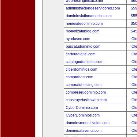
webhostingmexico.net
$6
administraciondeservidores.com
$5
dominioslatinoamerica.com
$5
nomesdedominio.com
$5
monetizatublog.com
$4
ayudaseo.com
Ofe
buscatudominio.com
Ofe
carteradigital.com
Ofe
catalogodominios.com
Ofe
ciberdominios.com
Ofe
comprahost.com
Ofe
compratuhosting.com
Ofe
compreseudominio.com
Ofe
construyetusitioweb.com
Ofe
CyberDominio.com
Ofe
CyberDominios.com
Ofe
domainsmonetization.com
Ofe
dominioalaventa.com
Ofe