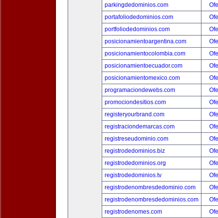
parkingdedominios.com
Ofe
portafoliodedominios.com
Ofe
portfoliodedominios.com
Ofe
posicionamientoargentina.com
Ofe
posicionamientocolombia.com
Ofe
posicionamientoecuador.com
Ofe
posicionamientomexico.com
Ofe
programaciondewebs.com
Ofe
promociondesitios.com
Ofe
registeryourbrand.com
Ofe
registraciondemarcas.com
Ofe
registreseudominio.com
Ofe
registrodedominios.biz
Ofe
registrodedominios.org
Ofe
registrodedominios.tv
Ofe
registrodenombresdedominio.com
Ofe
registrodenombresdedominios.com
Ofe
registrodenomes.com
Ofe