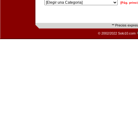
[Pág. princi
** Precios expre
© 2002/2022 Solo10.com