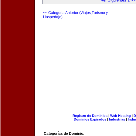
Ver Siguientes 1 >>
<< Categoria Anterior (Viajes,Turismo y
Hospedaje)
Registro de Dominios
|
Web Hosting
|
D
Dominios Expirados
|
Industrias
|
Indu
Categorías de Dominio: