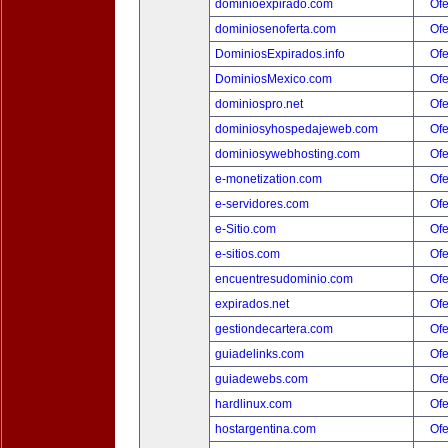
dominioexpirado.com
Ofe
dominiosenoferta.com
Ofe
DominiosExpirados.info
Ofe
DominiosMexico.com
Ofe
dominiospro.net
Ofe
dominiosyhospedajeweb.com
Ofe
dominiosywebhosting.com
Ofe
e-monetization.com
Ofe
e-servidores.com
Ofe
e-Sitio.com
Ofe
e-sitios.com
Ofe
encuentresudominio.com
Ofe
expirados.net
Ofe
gestiondecartera.com
Ofe
guiadelinks.com
Ofe
guiadewebs.com
Ofe
hardlinux.com
Ofe
hostargentina.com
Ofe