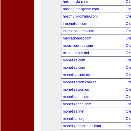
hostbolivia.com
Ofe
hostinginteligente.com
Ofe
hostmultidominio.com
Ofe
i-monetize.com
Ofe
interservidores.com
Ofe
mercadohost.com
Ofe
meusregistros.com
Ofe
misdominios.net
Ofe
monetisa.com
Ofe
monetiza.com
Ofe
monetiza.com.es
Ofe
monetizacion.com.es
Ofe
monetizacion.es
Ofe
monetizado.com
Ofe
monetizando.com
Ofe
monetizar.net
Ofe
monetizar.org
Ofe
monetizardominios.com
Ofe