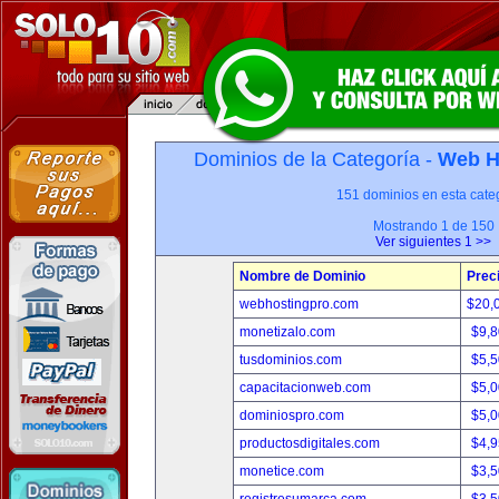
Dominios de la Categoría -
Web H
151 dominios en esta categ
Mostrando 1 de 150
Ver siguientes 1 >>
Nombre de Dominio
Prec
webhostingpro.com
$20,
monetizalo.com
$9,
tusdominios.com
$5,
capacitacionweb.com
$5,
dominiospro.com
$5,
productosdigitales.com
$4,
monetice.com
$3,