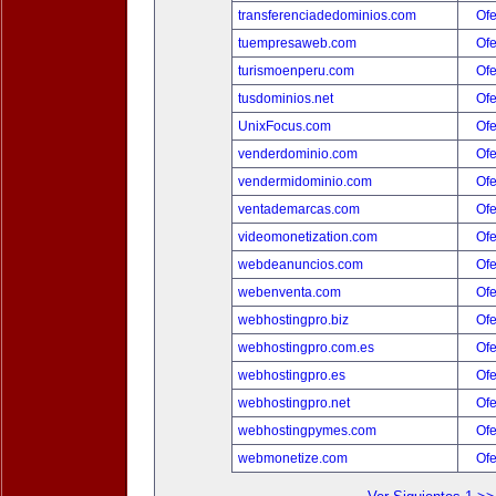
transferenciadedominios.com
Ofe
tuempresaweb.com
Ofe
turismoenperu.com
Ofe
tusdominios.net
Ofe
UnixFocus.com
Ofe
venderdominio.com
Ofe
vendermidominio.com
Ofe
ventademarcas.com
Ofe
videomonetization.com
Ofe
webdeanuncios.com
Ofe
webenventa.com
Ofe
webhostingpro.biz
Ofe
webhostingpro.com.es
Ofe
webhostingpro.es
Ofe
webhostingpro.net
Ofe
webhostingpymes.com
Ofe
webmonetize.com
Ofe